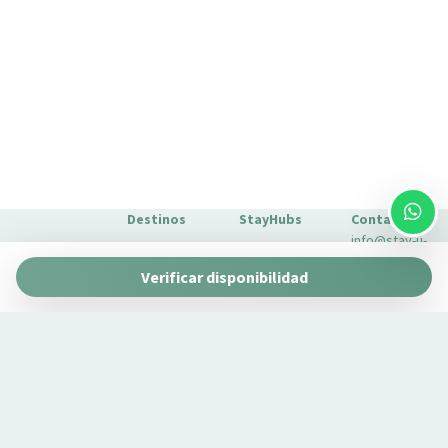
Destinos
StayHubs
Contacto
info@stay-u-
Barcelona
Gaudí 27 by
nique.com
Verificar disponibilidad
Stay Unique
+34 932 750
Málaga
Pau Claris by
Gestionamos
423
Stay Unique
propiedades
Sevilla
Casa 1862 –
como la tuya
Sobre
Heritage
Conoce
Nosotros
Suites
nuestro
Extras para
Casa Museo
servicio de
tu estancia
La Merced
gestión →
FAQs