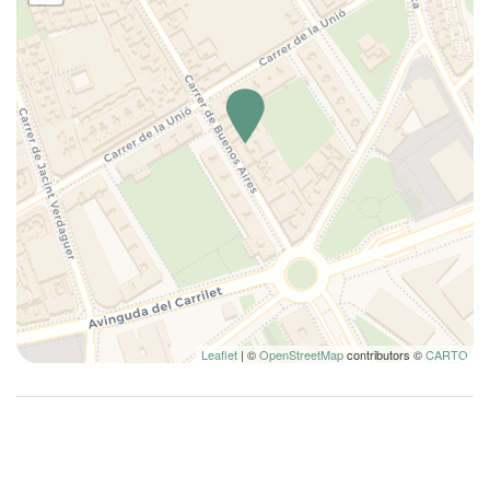
Leaflet
| ©
OpenStreetMap
contributors ©
CARTO