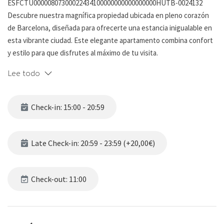
ESFCTU00000807300022434100000000000000000HUTB-0024132
Descubre nuestra magnífica propiedad ubicada en pleno corazón
de Barcelona, diseñada para ofrecerte una estancia inigualable en
esta vibrante ciudad. Este elegante apartamento combina confort
y estilo para que disfrutes al máximo de tu visita.
Lee todo
Al entrar, te recibirá una amplia sala de estar llena de luz natural
gracias a un gran ventanal. Este espacio, amueblado con sofás
modernos y cómodos, es perfecto para relajarte o compartir
Check-in: 15:00 - 20:59
momentos especiales con tus acompañantes tras un día
explorando la ciudad.
Late Check-in: 20:59 - 23:59 (+20,00€)
Con capacidad para hasta 8 personas, este apartamento es ideal
para familias grandes o grupos de amigos. Cuenta con 3 dormitorios
cuidadosamente decorados para garantizar un descanso óptimo:
Check-out: 11:00
dos habitaciones con cómodas camas dobles y una con dos camas
individuales, ideales para niños o amigos. Además, dispone de 2
baños completos que aseguran comodidad y privacidad para todos