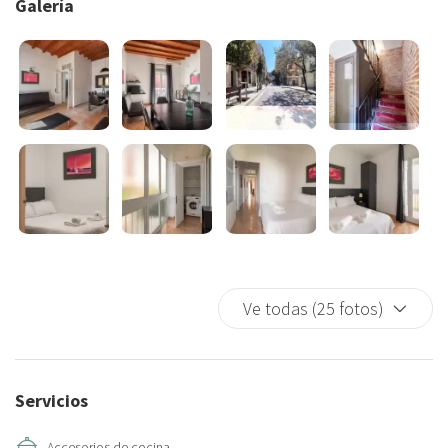
Galería
los huéspedes.
En el salón, encontrarás 2 sofás cama individuales que pueden
transformarse fácilmente en camas adicionales, perfectas para
alojar a invitados extra si es necesario.
La cocina, completamente equipada con electrodomésticos
modernos, incluye una vitrocerámica y amplias superficies de
trabajo, lo que la convierte en el lugar ideal para preparar tus
comidas favoritas. Podrás disfrutar de tus creaciones culinarias en
la mesa del comedor, con espacio suficiente para todos los
invitados.
Ve todas (25 fotos)
El apartamento está equipado con un sistema de alarma para tu
tranquilidad, aunque no dispone de ascensor.
Servicios
Su ubicación privilegiada en el corazón de Barcelona te permitirá
disfrutar de su rica historia, vibrante cultura y famosos lugares de
Accesorios de cocina