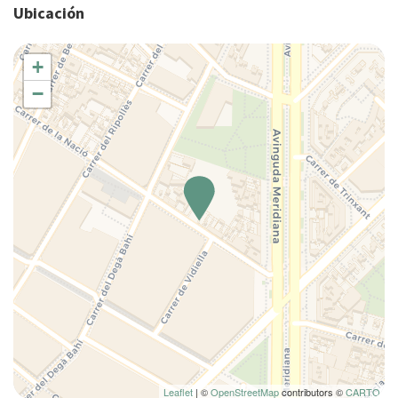
Ubicación
Calefacción / aire acondicionado independiente
Cama de matrimonio
+
Cama individual
−
Camas dobles
Camas separadas
Champú
Ciudad
Cocina
Cocina completa
Comedor
Comedor
Comedor privado
Copas
Cubiertos
Cuna
Leaflet
| ©
OpenStreetMap
contributors ©
CARTO
Cuna