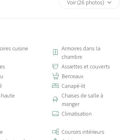
Voir (26 photos)
oires cuisine
Armoires dans la
chambre
tes
Assiettes et couverts
au
Berceaux
é
Canapé-lit
-haute
Chaises de salle à
manger
s
Climatisation
te
Couroirs intérieurs