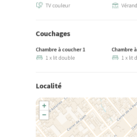
TV couleur
Vérand
Couchages
Chambre à coucher 1
Chambre à
1 x lit double
1 x lit
Localité
+
−