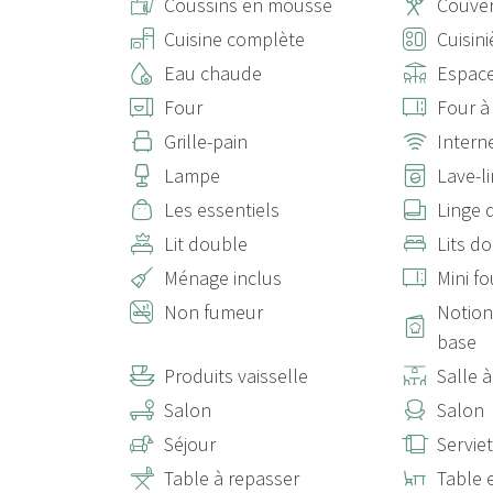
Coussins en mousse
Couver
Cuisine complète
Cuisini
Eau chaude
Espace
Four
Four à
Grille-pain
Interne
Lampe
Lave-l
Les essentiels
Linge d
Lit double
Lits d
Ménage inclus
Mini fo
Non fumeur
Notion
base
Produits vaisselle
Salle 
Salon
Salon
Séjour
Serviet
Table à repasser
Table 