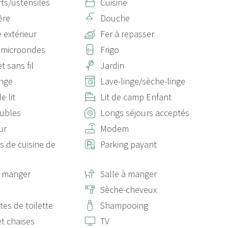
ts/ustensiles
Cuisine
ère
Douche
 extérieur
Fer à repasser
 microondes
Frigo
t sans fil
Jardin
inge
Lave-linge/sèche-linge
e lit
Lit de camp Enfant
oubles
Longs séjours acceptés
ur
Modem
s de cuisine de
Parking payant
à manger
Salle à manger
Sèche-cheveux
tes de toilette
Shampooing
et chaises
TV