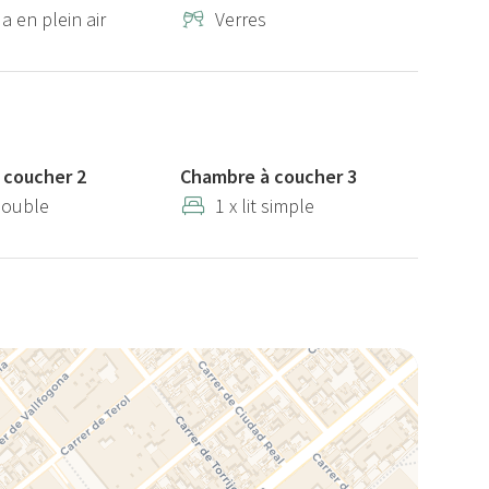
a en plein air
Verres
 coucher 2
Chambre à coucher 3
 double
1 x lit simple