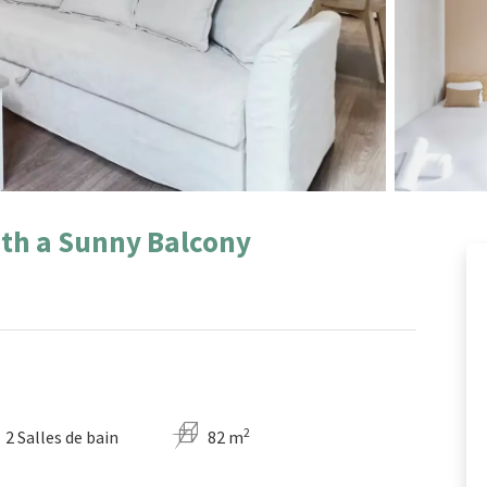
ith a Sunny Balcony
2
2 Salles de bain
82 m