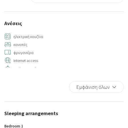
Ανέσεις
ηλεκτρική κουζίνα
καναπές
φρυγανιέρα
Internet access
Kitchen supplies
Hot Water
Hangers
Εμφάνιση όλων
Sitting area
Air conditioning
Closets in room
Sleeping arrangements
Multiple closets
Towels
Bedroom 1