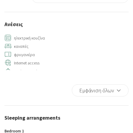
Ανέσεις
ηλεκτρική κουζίνα
καναπές
φρυγανιέρα
Internet access
Kitchen supplies
Hot Water
Hangers
Εμφάνιση όλων
Sitting area
Air conditioning
Closets in room
Sleeping arrangements
Multiple closets
Towels
Bedroom 1