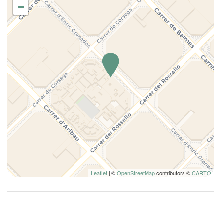
Familia
−
Horno
Inodoro
Lavadora
Lavadora/Secadora
Lavavajillas
Microondas
Nevera
Nociones básicas de cocina
No fumadores
Ollas y sartenes
Perchas
Platos
Leaflet
| ©
OpenStreetMap
contributors ©
CARTO
Platos
Platos y cubiertos
Ropa de cama