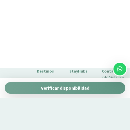
Secador de pelo
Se permiten estancias largas
Solo ducha
Televisión
Toallas
Tostadora
TV
TV con mando a distancia
Wifi
Destinos
StayHubs
Contacto
Wifi wireless
info@stay-u-
Barcelona
Gaudí 27 by
Heating system
nique.com
Verificar disponibilidad
Stay Unique
+34 932 750
Málaga
Pau Claris by
Gestionamos
423
Stay Unique
propiedades
Sevilla
Casa 1862 –
como la tuya
Sobre
Heritage
Conoce
Nosotros
Suites
nuestro
Extras para
Casa Museo
servicio de
tu estancia