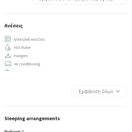
Ανέσεις
ηλεκτρική κουζίνα
Hot Water
Hangers
Air conditioning
Elevator
Bed Linen
Bidet
Εμφάνιση όλων
Kitchen
Iron
Kitchen Oven
Sleeping arrangements
Microwave
Refrigerator
Bedroom 1