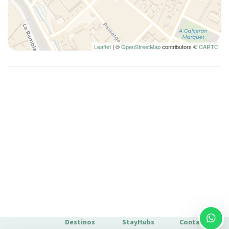
de pago elegido.
Familia
Fogones
Horno
Leaflet
| ©
OpenStreetMap
contributors ©
CARTO
Inodoro
Inodoro
Lámpara
Lavadora
Lavadora/Secadora
Lavavajillas
Limpieza de la casa incluida
Mesa y sillas
Microondas
Mini nevera
Nevera
Nociones básicas de cocina
Destinos
StayHubs
Contacto
No fumadores