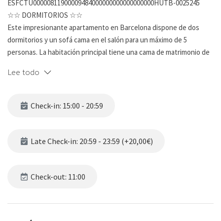
ESFCTU00000811900009484000000000000000000HUTB-0025245
☆☆ DORMITORIOS ☆☆
Este impresionante apartamento en Barcelona dispone de dos
dormitorios y un sofá cama en el salón para un máximo de 5
personas. La habitación principal tiene una cama de matrimonio de
alta calidad, ropa de cama de marca, iluminación suave y arte
Lee todo
contemporáneo, la otra habitación tiene equipada dos camas
individuales. El apartamento es una gran mezcla de las antiguas
características de la madera de Barcelona combinada con mobiliario
Check-in: 15:00 - 20:59
y equipamiento moderno. Las habitaciones son cálidas y
acogedoras, y un gran lugar para relajarse después de explorar la
hermosa ciudad.
Late Check-in: 20:59 - 23:59 (+20,00€)
☆☆ BAÑOS ☆☆
Esta espaciosa unidad tiene un baño completo y está muy lejos de
Check-out: 11:00
lo normal. El cuarto de baño de azulejos tiene todas las
características para refrescarse y relajarse al máximo. El lavabo
moderno se encuentra debajo de un espejo montado en la pared y