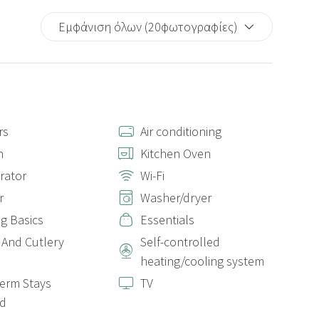
Εμφάνιση όλων (20φωτογραφίες)
rs
Air conditioning
n
Kitchen Oven
erator
Wi-Fi
r
Washer/dryer
g Basics
Essentials
 And Cutlery
Self-controlled
heating/cooling system
erm Stays
TV
ed