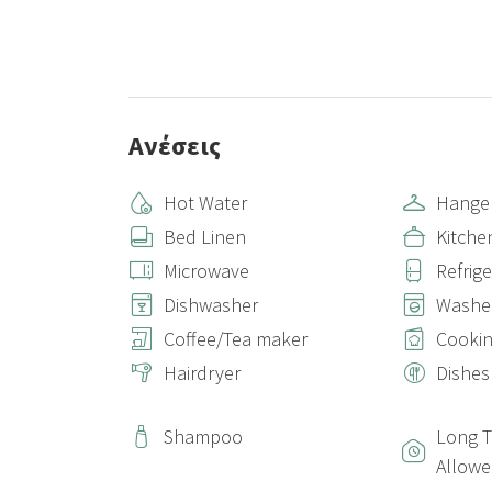
Ανέσεις
Hot Water
Hange
Bed Linen
Kitche
Microwave
Refrig
Dishwasher
Washe
Coffee/Tea maker
Cookin
Hairdryer
Dishes
Shampoo
Long T
Allow