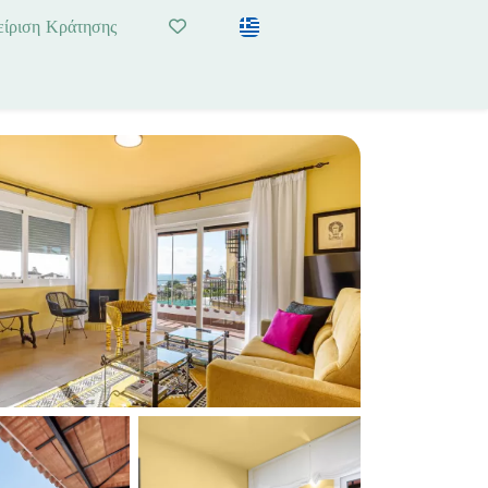
είριση Κράτησης