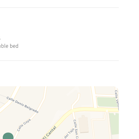
2
uble bed