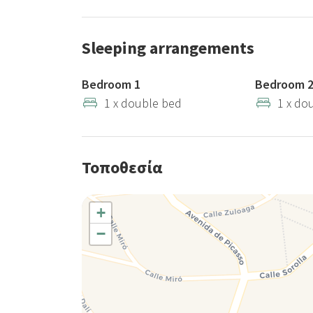
Sleeping arrangements
Bedroom 1
Bedroom 
1 x double bed
1 x do
Τοποθεσία
+
−