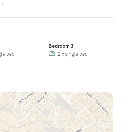
ub
2
Bedroom 3
gle bed
2 x single bed