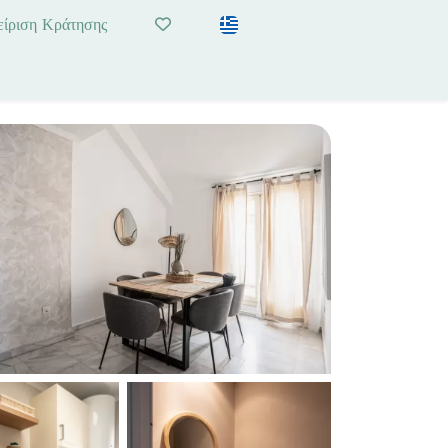
είριση Κράτησης