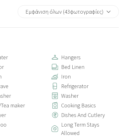
Εμφάνιση όλων (43φωτογραφίες)
ter
Hangers
or
Bed Linen
n
Iron
wave
Refrigerator
asher
Washer
/Tea maker
Cooking Basics
yer
Dishes And Cutlery
poo
Long Term Stays
Allowed