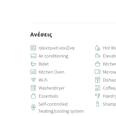
Ανέσεις
ηλεκτρική κουζίνα
Hot Wa
Air conditioning
Elevat
Bidet
Kitche
Kitchen Oven
Micro
Wi-Fi
Dishw
Washer/dryer
Coffee
Essentials
Hairdr
Self-controlled
Sham
heating/cooling system