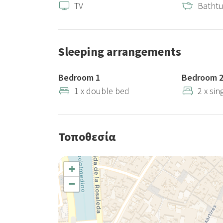
TV
Batht
Sleeping arrangements
Bedroom 1
Bedroom 
1 x double bed
2 x sin
Τοποθεσία
+
−