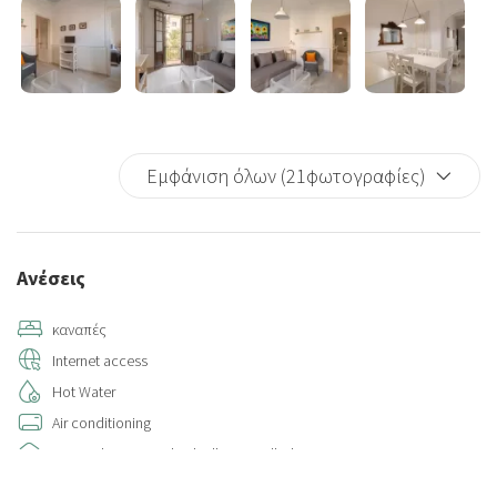
Εμφάνιση όλων (21φωτογραφίες)
Ανέσεις
καναπές
Internet access
Hot Water
Air conditioning
Air conditioning individually controlled in room
Elevator