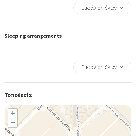
Towels
Εμφάνιση όλων
Private bathroom
Bed Linen
Cups/glassware
Sleeping arrangements
Bidet
Child rollaway
Kitchen
Baby cot
Εμφάνιση όλων
Cribs
Sofa bed
Shower
Τοποθεσία
Kitchen Oven
Microwave
+
Refrigerator
−
Wi-Fi
Washer