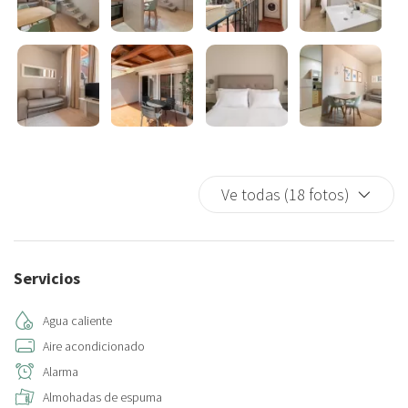
y un gran lugar para relajarse después de explorar la hermosa
ciudad.
☆☆ BAÑOS ☆☆
Este espacioso apartamento tiene 1 baño completo. El baño tiene
todo lo necesario, desde toallas hasta artículos de aseo.
☆☆ COCINA Y SALÓN ☆☆
Ve todas (18 fotos)
La cocina está totalmente equipada, en la que podrá cocinar
sabrosos platos y disfrutarlos junto a su familia o amigos en la zona
de comedor.
Servicios
Aunque quieras pasar tu tiempo explorando los famosos
restaurantes de la ciudad, a veces no hay nada como una comida
Agua caliente
casera. Y este apartamento cuenta con una cocina totalmente
Aire acondicionado
amueblada con todo lo necesario para facilitar la preparación de las
Alarma
comidas. Los armarios ofrecen mucho espacio para guardar los
Almohadas de espuma
comestibles favoritos de su familia, y los modernos