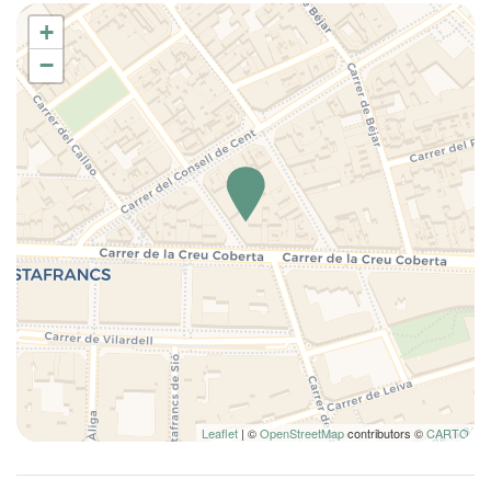
Cunas
capacidad del piso se mantienen siempre iguales a lo anunciado.
+
Si tiene alguna pregunta sobre las fotos o características
Ducha
−
específicas, contáctenos antes de realizar la reserva.
Edredón
Equipo de planchado
Esenciales
Fogones
Horno
Inodoro
Inodoro
Laptop Friendly
Lavadora
Lavadora/Secadora
Limpieza de la casa incluida
Mesa y sillas
Leaflet
| ©
OpenStreetMap
contributors ©
CARTO
Microondas
Nevera