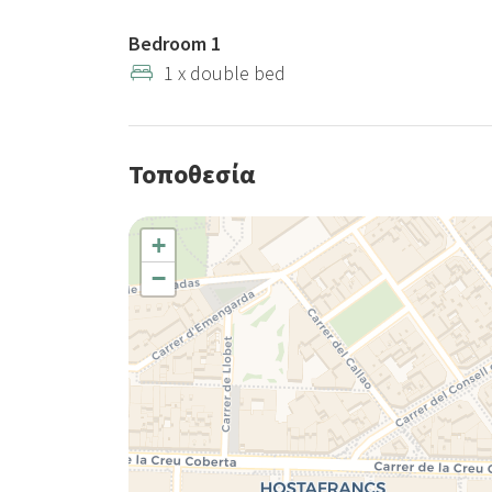
Bedroom 1
1 x double bed
Τοποθεσία
+
−