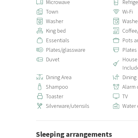
Microwave
Refrig
Town
Wi-Fi
Washer
Washer
King bed
Coffee
Essentials
Pots a
Plates/glassware
Plates
Duvet
House 
Includ
Dining Area
Dinin
Shampoo
Alarm 
Toaster
TV
Silverware/utensils
Water 
Sleeping arrangements