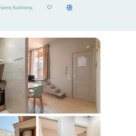
είριση Κράτησης