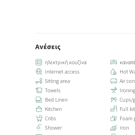
Ανέσεις
ηλεκτρική κουζίνα
καναπ
Internet access
Hot Wa
Sitting area
Air con
Towels
Ironin
Bed Linen
Cups/g
Kitchen
Full k
Cribs
Foam p
Shower
Iron