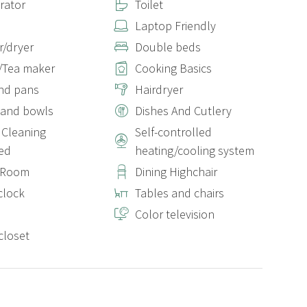
erator
Toilet
Laptop Friendly
/dryer
Double beds
/Tea maker
Cooking Basics
nd pans
Hairdryer
 and bowls
Dishes And Cutlery
Cleaning
Self-controlled
ed
heating/cooling system
g Room
Dining Highchair
clock
Tables and chairs
Color television
closet