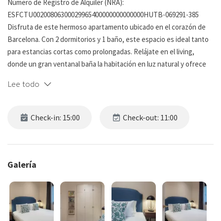
Número de Registro de Alquiler (NRA):
ESFCTU00200806300029965400000000000000HUTB-069291-385
Disfruta de este hermoso apartamento ubicado en el corazón de
Barcelona. Con 2 dormitorios y 1 baño, este espacio es ideal tanto
para estancias cortas como prolongadas. Relájate en el living,
donde un gran ventanal baña la habitación en luz natural y ofrece
una vista tranquila, creando el ambiente perfecto para
Lee todo
desconectar o recibir visitas.
La decoración moderna y cuidadosamente seleccionada
Check-in: 15:00
Check-out: 11:00
complementa la arquitectura del apartamento, fusionando
comodidad con un diseño contemporáneo para crear un entorno
acogedor que te invita a quedarte.
Ubicado en una zona privilegiada de Barcelona, este apartamento
Galería
no solo te proporciona un refugio personal lleno de luz y estilo,
sino que también te sitúa cerca de las principales atracciones y
conveniencias de la ciudad. Es el lugar ideal para aquellos que
buscan explorar la ciudad o simplemente disfrutar de un espacio