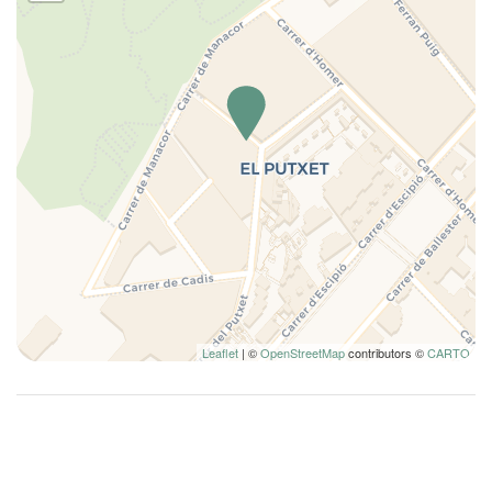
Comedor privado
Copas
Cubiertos
Cuna
Cuna
Cuna plegable de viaje
Cunas
Desayuno incluido
Detector de humo
Detectores de furmo
Ducha
Leaflet
| ©
OpenStreetMap
contributors ©
CARTO
Esenciales
Familia
Fogones
Horno
Inodoro