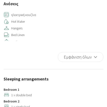
Ανέσεις
ηλεκτρική κουζίνα
Hot Water
Hangers
Bed Linen
Kitchen
Cribs
Iron
Εμφάνιση όλων
Kitchen Oven
Microwave
Refrigerator
Sleeping arrangements
Garden
Wi-Fi
Bedroom 1
Coffee/Tea maker
1 x double bed
Bedroom 2
Cooking Basics
1 x single bed