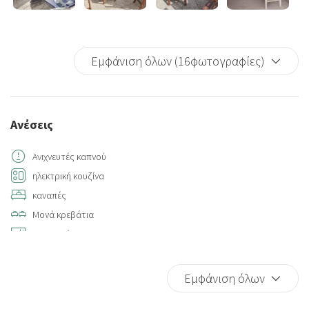
Εμφάνιση όλων (16φωτογραφίες)
Ανέσεις
Ανιχνευτές καπνού
ηλεκτρική κουζίνα
καναπές
Μονά κρεβάτια
φρυγανιέρα
Internet access
Hot Water
Εμφάνιση όλων
Walking