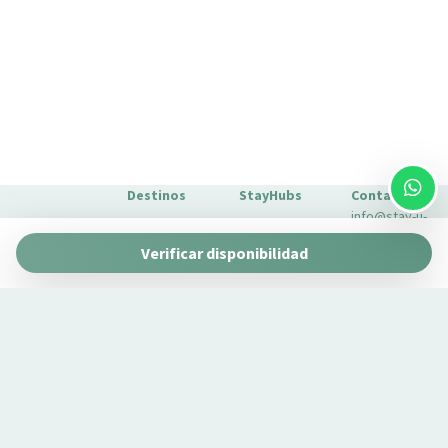
Destinos
StayHubs
Contacto
info@stay-u-
Barcelona
Gaudí 27 by
nique.com
Verificar disponibilidad
Stay Unique
+34 932 750
Málaga
Pau Claris by
Gestionamos
423
Stay Unique
propiedades
Sevilla
Casa 1862 –
como la tuya
Sobre
Heritage
Conoce
Nosotros
Suites
nuestro
Extras para
Casa Museo
servicio de
tu estancia
La Merced
gestión →
FAQs