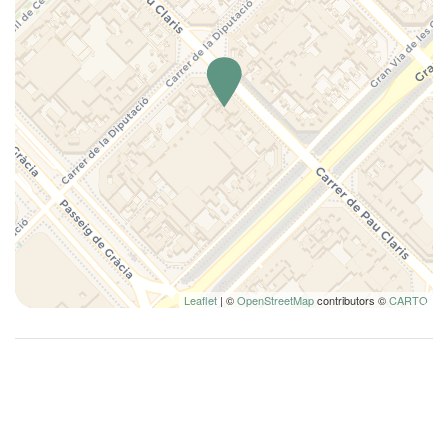
Leaflet
| ©
OpenStreetMap
contributors ©
CARTO