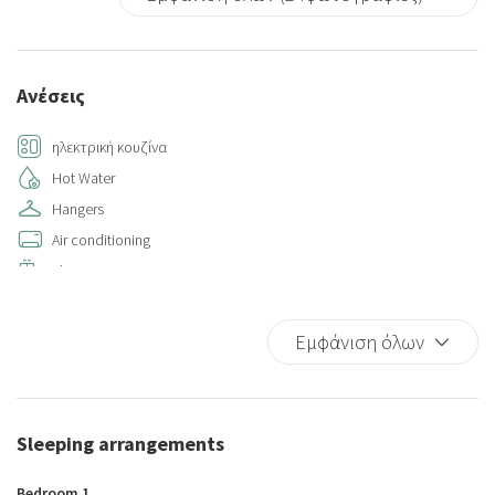
Ανέσεις
ηλεκτρική κουζίνα
Hot Water
Hangers
Air conditioning
Elevator
Bed Linen
Kitchen
Εμφάνιση όλων
Iron
Kitchen Oven
Microwave
Sleeping arrangements
Refrigerator
Wi-Fi
Bedroom 1