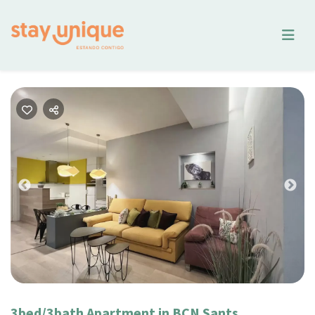
Previous
Nex
3bed/3bath Apartment in BCN Sants