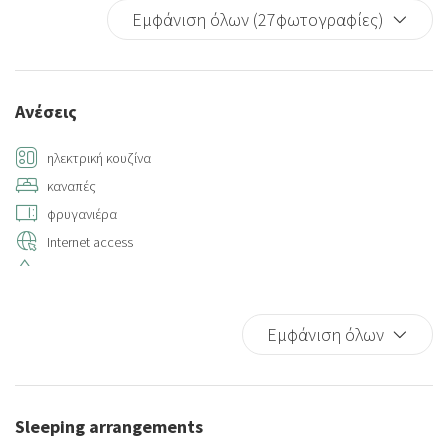
Εμφάνιση όλων (27φωτογραφίες)
Ανέσεις
ηλεκτρική κουζίνα
καναπές
φρυγανιέρα
Internet access
Hot Water
Hangers
Sitting area
Εμφάνιση όλων
Air conditioning
Closets in room
Elevator
Sleeping arrangements
Towels