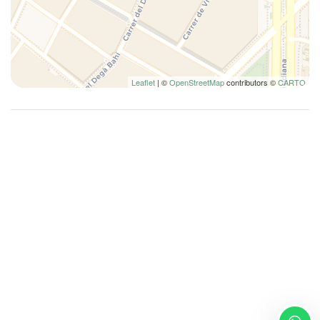
Detector de humo
Detectores de furmo
Edredón
Esenciales
Espejo de maquillaje iluminado
Leaflet
| ©
OpenStreetMap
contributors ©
CARTO
Estacionamiento de pago en el lugar
Familia
Fogones
Garaje
Horno
Inodoro
Inodoro
Lámpara
Lavadora
Lavadora/Secadora
Lavavajillas