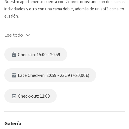
Nuestro apartamento cuenta con 2 dormitorios: uno con dos camas
individuales y otro con una cama doble, además de un sofá cama en
el salón.
Su cocina cuenta con horno, anafé y utensillos básicos para cocinar
Lee todo
deliciosos platos; que podrán disfrutar en la mesa comedor con sus
sillas.
Check-in: 15:00 - 20:59
El comedor comparte espacio con la sala de estar, pensada para
que puedas disfrutar alegres tardes, con su cómodo sillón, TV y
WIFI.
Late Check-in: 20:59 - 23:59 (+20,00€)
Su baño cuenta con ducha, agua caliente, inodoro, lavamanos y
espejo.
Check-out: 11:00
Uno de los items más lindos de este apartamento son sus grandes
ventanas, iluminando el espacio con luz natural y mostrando vistas
Galería
de la bella ciudad.