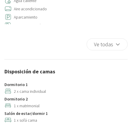
Agua caliente
Aire acondicionado
Aparcamiento
Aparcamiento de pago
Armario
Armarios en la habitación
Ve todas
Ascensor
Bañera
Bañera
Disposición de camas
Bañera
Bañera/Ducha
Dormitorio 1
Bañera grande
2 x cama individual
Dormitorio 2
Baño privado
1 x matrimonial
Bidet
Salón de estar/dormir 1
Cafetera/ Tetera
1 x sofá cama
Calefacción / aire acondicionado independiente