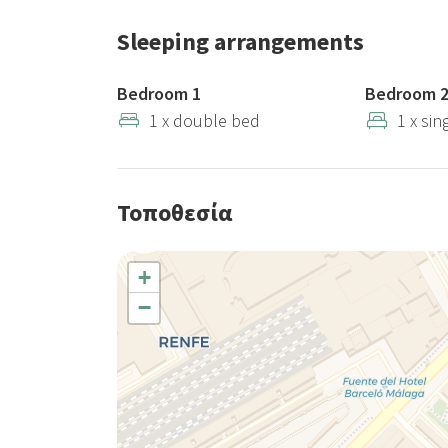
Sleeping arrangements
Bedroom 1
Bedroom 
1 x double bed
1 x sin
Τοποθεσία
+
−