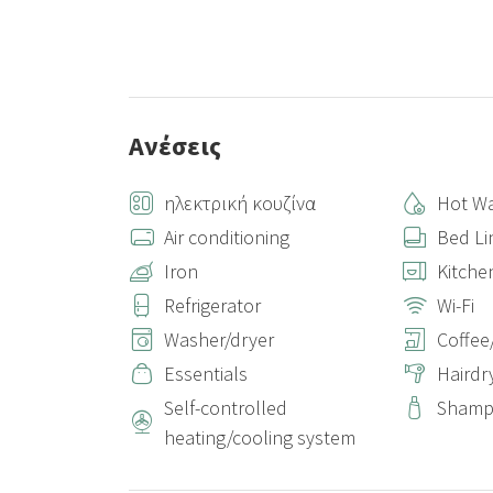
Ανέσεις
ηλεκτρική κουζίνα
Hot Wa
Air conditioning
Bed Li
Iron
Kitche
Refrigerator
Wi-Fi
Washer/dryer
Coffee
Essentials
Hairdr
Self-controlled
Sham
heating/cooling system