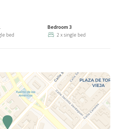
2
Bedroom 3
gle bed
2 x single bed