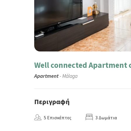
Well connected Apartment c
Apartment
- Málaga
Περιγραφή
5 Επισκέπτες
3 Δωμάτια