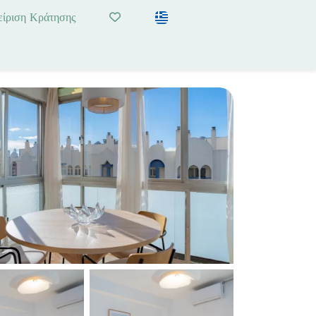
είριση Κράτησης