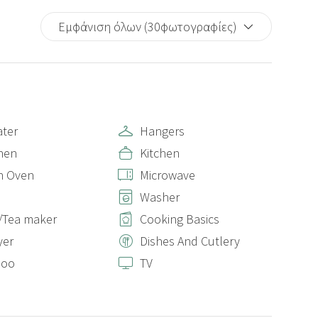
Εμφάνιση όλων (30φωτογραφίες)
ter
Hangers
nen
Kitchen
n Oven
Microwave
Washer
/Tea maker
Cooking Basics
yer
Dishes And Cutlery
poo
TV