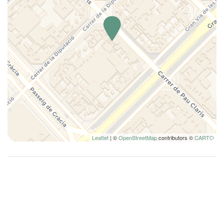
Leaflet
| ©
OpenStreetMap
contributors ©
CARTO