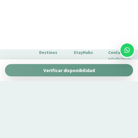
Destinos
StayHubs
Contacto
info@stay-u-
Barcelona
Gaudí 27 by
nique.com
Verificar disponibilidad
Stay Unique
+34 932 750
Málaga
Pau Claris by
Gestionamos
423
Stay Unique
propiedades
Sevilla
Casa 1862 –
como la tuya
Sobre
Heritage
Conoce
Nosotros
Suites
nuestro
Extras para
Casa Museo
servicio de
tu estancia
La Merced
gestión →
FAQs