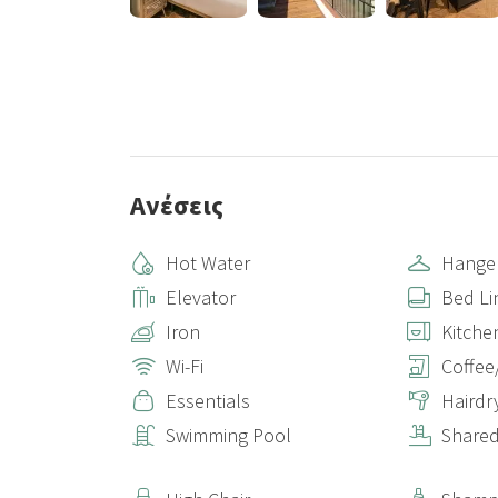
Ανέσεις
Hot Water
Hange
Elevator
Bed Li
Iron
Kitche
Wi-Fi
Coffee
Essentials
Hairdr
Swimming Pool
Shared