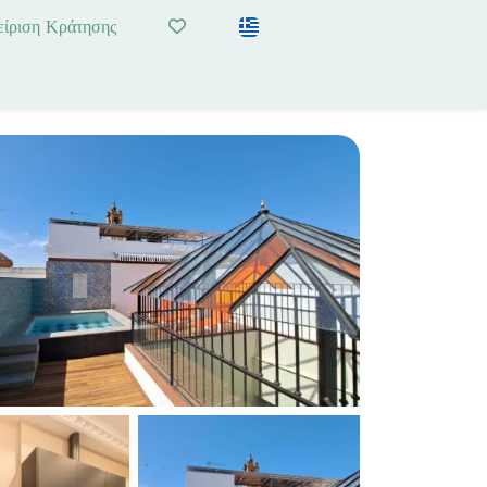
είριση Κράτησης