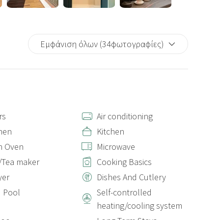
Εμφάνιση όλων (34φωτογραφίες)
rs
Air conditioning
nen
Kitchen
n Oven
Microwave
/Tea maker
Cooking Basics
yer
Dishes And Cutlery
 Pool
Self-controlled
heating/cooling system