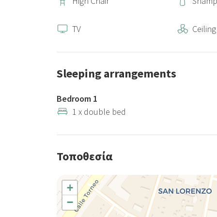
High Chair
Sham
TV
Ceiling
Sleeping arrangements
Bedroom 1
1 x double bed
Τοποθεσία
+
−