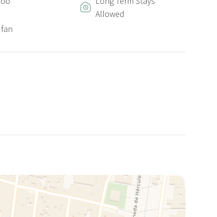
poo
Long Term Stays
Allowed
 fan