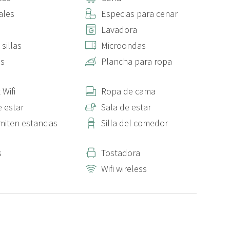
ales
Especias para cenar
lsable). Cubre hasta 300 € y evita el bloqueo del depósito.
Lavadora
alida). Se aplicará una tarifa administrativa de 10 €,
sillas
Microondas
as
Plancha para ropa
 Wifi
Ropa de cama
e estar
Sala de estar
miten estancias
Silla del comedor
s
Tostadora
Wifi wireless