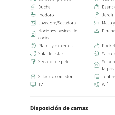
una de estas opciones:
Ducha
Esenci
• Cobertura por daños accidentales de 25 € (No reembo
Inodoro
Jardín
• Depósito reembolsable de 300 € (Se devuelve tras la s
Lavadora/Secadora
Mesa y 
descontada del método de pago elegido.
Nociones básicas de
Perch
cocina
Platos y cubiertos
Pocket
Sala de estar
Sala d
Secador de pelo
Se per
largas
Sillas de comedor
Toalla
TV
Wifi
Disposición de camas