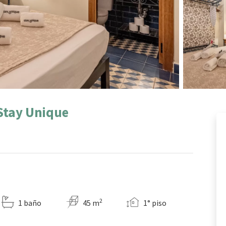
Stay Unique
2
1 baño
45 m
1° piso