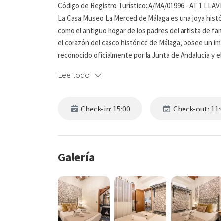
Código de Registro Turístico: A/MA/01996 - AT 1 LLAV
La Casa Museo La Merced de Málaga es una joya histór
como el antiguo hogar de los padres del artista de fam
el corazón del casco histórico de Málaga, posee un imp
reconocido oficialmente por la Junta de Andalucía y e
Histórica y Urbanística, lo que subraya su importancia 
Lee todo
Al entrar en la Casa Museo La Merced por su gran pu
tradicional andaluz. Este patio interior, seña de ident
Check-in: 15:00
Check-out: 11:
abierto y tranquilo en el que entra la luz natural, cr
sólo sirve como refugio sereno dentro del edificio, s
En el centro del patio, los visitantes pueden admirar 
Galería
del edificio. Esta pieza conservada incluye una sección
en 1868, que ha sido cuidadosamente protegida para ho
muro es un auténtico vestigio del pasado, mantenido 
compromiso de la propiedad con el legado arquitectó