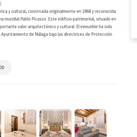
E
ica y cultural, construida originalmente en 1868 y reconocida
a mundial Pablo Picasso. Este edificio patrimonial, situado en
ortante valor arquitectónico y cultural. El inmueble ha sido
l Ayuntamiento de Málaga bajo las directrices de Protección
para el patrimonio de la región.
erta, los huéspedes son recibidos en un hermoso patio
idad de la arquitectura malagueña del siglo XIX, es un espacio
00
eando un ambiente acogedor para los visitantes. Este patio no
ino que también tiene un importante valor histórico.
un elemento original de la estructura anterior a la renovación
 de la pared que data de la construcción original del edificio
nrar su importancia cultural y patrimonial. Esta parte del
por los esfuerzos de preservación histórica y que simboliza el
nico de Málaga.