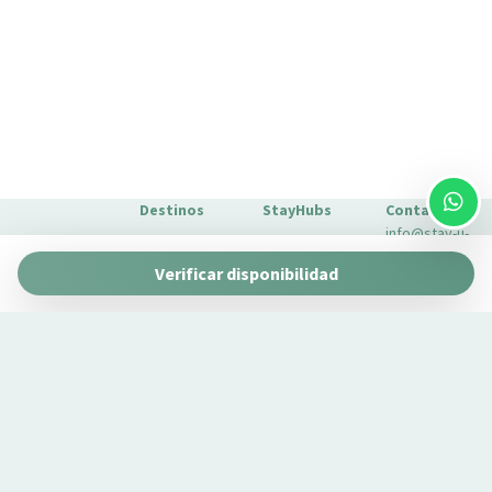
Sillas de comedor
Sofá
Sofá cama
Toallas
Tostadora
TV
Wifi
Destinos
StayHubs
Contacto
Wifi wireless
info@stay-u-
Barcelona
Gaudí 27 by
nique.com
Verificar disponibilidad
Stay Unique
+34 932 750
Málaga
Pau Claris by
Gestionamos
423
Stay Unique
propiedades
Sevilla
Casa 1862 –
como la tuya
Sobre
Heritage
Conoce
Nosotros
Suites
nuestro
Extras para
Casa Museo
servicio de
tu estancia
La Merced
gestión →
FAQs