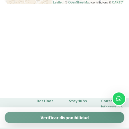
Leaflet
| ©
OpenStreetMap
contributors ©
CARTO
Destinos
StayHubs
Contacto
info@stay-u-
Barcelona
Gaudí 27 by
nique.com
Verificar disponibilidad
Stay Unique
+34 932 750
Málaga
Pau Claris by
Gestionamos
423