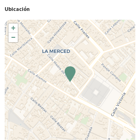
Fogones
aplicará una tarifa administrativa de 10 €, descontada del método
Ubicación
de pago elegido.
Lavadora
Lavadora/Secadora
+
Microondas
−
Nevera
Nociones básicas de cocina
Perchas
Platos y cubiertos
Ropa de cama
Secador de pelo
Se permiten estancias largas
TV
Wifi wireless