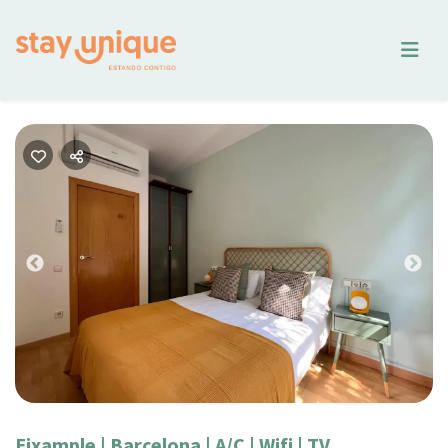
Previous
Nex
Eixample | Barcelona | A/C | Wifi | TV