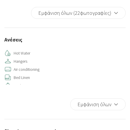
Εμφάνιση όλων (22φωτογραφίες)
Ανέσεις
Hot Water
Hangers
Air conditioning
Bed Linen
Kitchen
Kitchen Oven
Refrigerator
Εμφάνιση όλων
Wi-Fi
Dishwasher
Washer