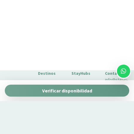
Destinos
StayHubs
Contacto
info@stay-u-
Barcelona
Gaudí 27 by
nique.com
Verificar disponibilidad
Stay Unique
+34 932 750
Málaga
Pau Claris by
Gestionamos
423
Stay Unique
propiedades
Sevilla
Casa 1862 –
como la tuya
Sobre
Heritage
Conoce
Nosotros
Suites
nuestro
Extras para
Casa Museo
servicio de
tu estancia