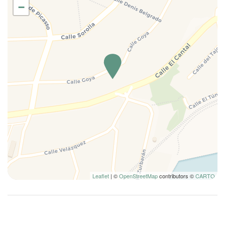
−
Leaflet
| ©
OpenStreetMap
contributors ©
CARTO