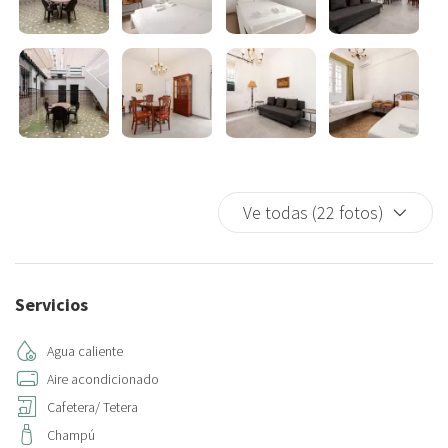
naranja natural y su elección entre tostadas, croissants, churros y
mucho más. Quedamos a su disposición para cualquier consulta.
Este alojamiento requiere cobertura ante daños accidentales para
evitar imprevistos o cargos inesperados. Elige una de estas
opciones:
• Cobertura por daños accidentales de 25 € (No reembolsable).
Cubre hasta 300 € y evita el bloqueo del depósito.
Ve todas (22 fotos)
• Depósito reembolsable de 300 € (Se devuelve tras la salida). Se
aplicará una tarifa administrativa de 10 €, descontada del método
de pago elegido.
Servicios
Agua caliente
Aire acondicionado
Cafetera/ Tetera
Champú