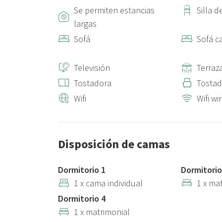
Se permiten estancias
Silla 
largas
Sofá
Sofá 
Televisión
Terraza
Tostadora
Tostad
Wifi
Wifi wi
Disposición de camas
Dormitorio 1
Dormitorio
1 x cama individual
1 x ma
Dormitorio 4
1 x matrimonial