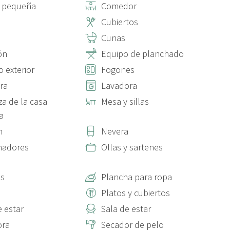
a pequeña
Comedor
Cubiertos
Cunas
ón
Equipo de planchado
o exterior
Fogones
ra
Lavadora
za de la casa
Mesa y sillas
a
m
Nevera
madores
Ollas y sartenes
as
Plancha para ropa
Platos y cubiertos
e estar
Sala de estar
ora
Secador de pelo