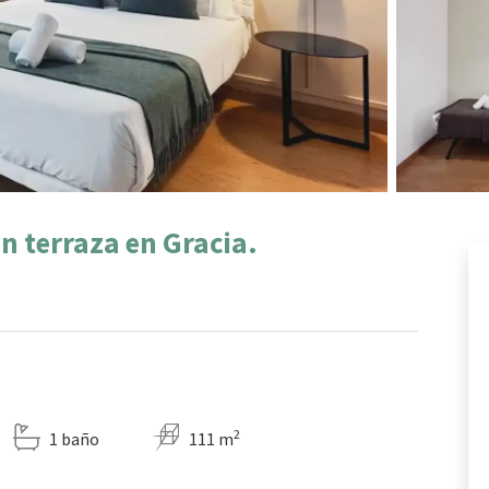
 terraza en Gracia.
2
1 baño
111 m