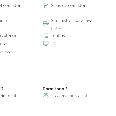
del comedor
Sillas de comedor
cama
Suministros para lavar
platos
 exterior
Toallas
ora
TV
reless
 2
Dormitorio 3
trimonial
1 x cama individual