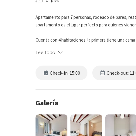
Apartamento para 7 personas, rodeado de bares, rest
apartamento es el lugar perfecto para quienes vienen 
Cuenta con 4 habitaciones: la primera tiene una cam
empezar el día después de una buena noche de fiesta
Lee todo
el espacio ideal para descansar un rato antes de volver 
El baño es moderno y funcional, con un gran espejo, t
Check-in: 15:00
Check-out: 11:
de salir o para refrescarse después de una noche épi
Aunque la ciudad está llena de sitios para comer, el
preparar un desayuno de campeón o unas tapas improv
Galería
perfecto para tomar algo antes de cenar, relajarse un 
Nota: No hay televisión abierta, solo Chromecast (idea