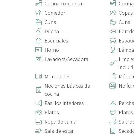
Cocina completa
Cocin
Comedor
Copas
Cuna
Cuna
Ducha
Edred
Esenciales
Espaci
Horno
Lámpa
Lavadora/Secadora
Limpie
incluid
Microondas
Móde
Nociones básicas de
No fu
cocina
Pasillos interiores
Perch
Platos
Platos
Ropa de cama
Sala d
Sala de estar
Secad