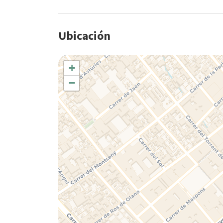
Ubicación
+
−