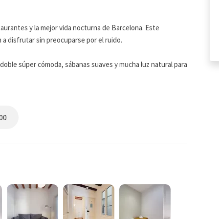
aurantes y la mejor vida nocturna de Barcelona. Este
a disfrutar sin preocuparse por el ruido.
a doble súper cómoda, sábanas suaves y mucha luz natural para
. Las otras tres son perfectas para amigos: acogedoras y con
a salir.
oallas y todo lo necesario para arreglarse rápidamente antes
00
ca.
 apartamento cuenta con una cocina totalmente equipada para
isadas. El salón, con suelos de madera y techos altos, es
rato o reírse de las anécdotas de la noche anterior.
l para reproducir tu lista de reproducción favorita).