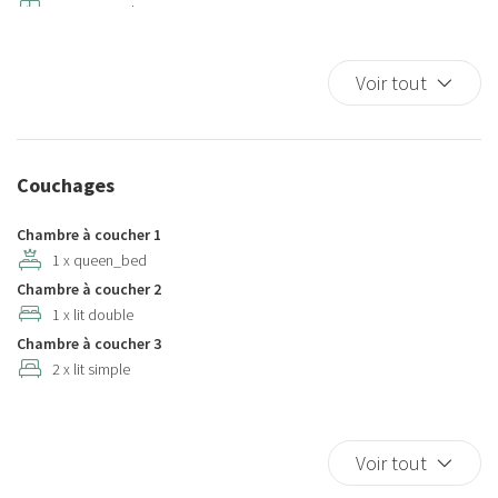
Armoires multitiroirs
Ascenseur
Assiettes
Voir tout
Assiettes et couverts
Assiettes et couverts
Baignoire
Couchages
Baignoire
Baignoire
Chambre à coucher 1
Baignoire/douche
1 x queen_bed
Chambre à coucher 2
Balcon
1 x lit double
Balcon/terrasse
Chambre à coucher 3
Berceau
2 x lit simple
Berceaux
Cafetière/théière
Canapé
Voir tout
Canapé-lit