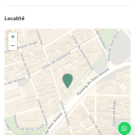
Casseroles et poêles
Centre
Localité
Chaise haute
Chaise-haute
+
Chaises de salle à manger
−
Chauffage/climatiseur autonome
Cintres
Climatisation
Couette
Couverts pour enfants
Couverts/ustensiles
Cuisine
Cuisinière
Douche
Eau chaude
Eau en bouteille