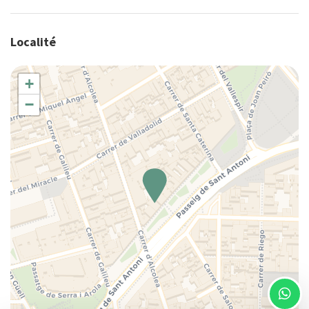
Casseroles et poêles
Centre
Localité
Chaise haute
Chaise-haute
+
Chaises de salle à manger
−
Chauffage/climatiseur autonome
Cintres
Climatisation
Couette
Couverts pour enfants
Couverts/ustensiles
Cuisine
Cuisinière
Douche
Eau chaude
Eau en bouteille