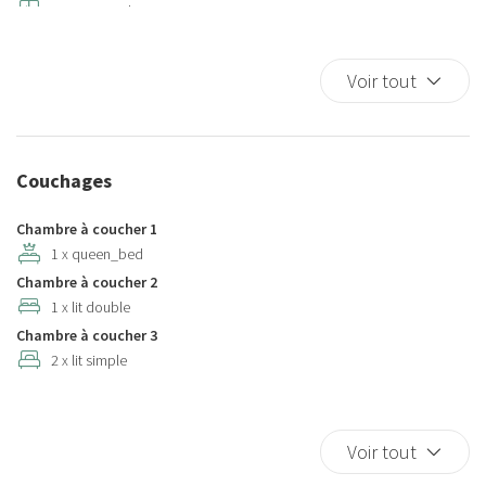
Armoires multitiroirs
Ascenseur
Assiettes
Voir tout
Assiettes et couverts
Assiettes et couverts
Baignoire
Couchages
Baignoire
Baignoire
Chambre à coucher 1
Baignoire/douche
1 x queen_bed
Chambre à coucher 2
Balcon
1 x lit double
Balcon/terrasse
Chambre à coucher 3
Berceau
2 x lit simple
Berceaux
Cafetière/théière
Canapé
Voir tout
Canapé-lit