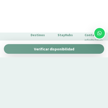
Destinos
StayHubs
Contacto
info@stay-u-
Barcelona
Gaudí 27 by
nique.com
Verificar disponibilidad
Stay Unique
+34 932 750
Málaga
Pau Claris by
Gestionamos
423
Stay Unique
propiedades
Sevilla
Casa 1862 –
como la tuya
Sobre
Heritage
Conoce
Nosotros
Suites
nuestro
Extras para
Casa Museo
servicio de
tu estancia
La Merced
gestión →
FAQs