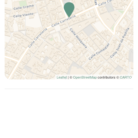
Leaflet
| ©
OpenStreetMap
contributors ©
CARTO