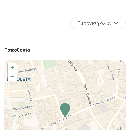
Hairdryer
Dishes And Cutlery
Εμφάνιση όλων
Shampoo
Long Term Stays Allowed
TV
Τοποθεσία
+
−