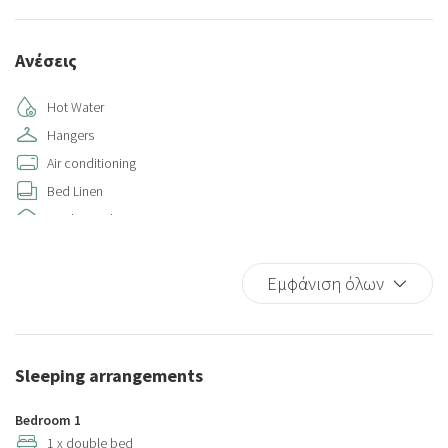
Ανέσεις
Hot Water
Hangers
Air conditioning
Bed Linen
Single Level Home
Kitchen
Iron
Εμφάνιση όλων
Kitchen Oven
Microwave
Refrigerator
Sleeping arrangements
Wi-Fi
Coffee/Tea maker
Bedroom 1
Cooking Basics
1 x double bed