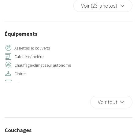
Voir (23 photos)
Équipements
Assiettes et couverts
Cafetière/théière
Chauffage/climatiseur autonome
Cintres
Climatisation
Détecteur de fumée
Eau chaude
Voir tout
Four à microondes
Frigo
Internet sans fil
Couchages
Lave-linge