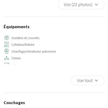
Voir (23 photos)
Équipements
Assiettes et couverts
Cafetière/théière
Chauffage/climatiseur autonome
Cintres
Climatisation
Détecteur de fumée
Eau chaude
Voir tout
Four à microondes
Frigo
Internet sans fil
Couchages
Lave-linge