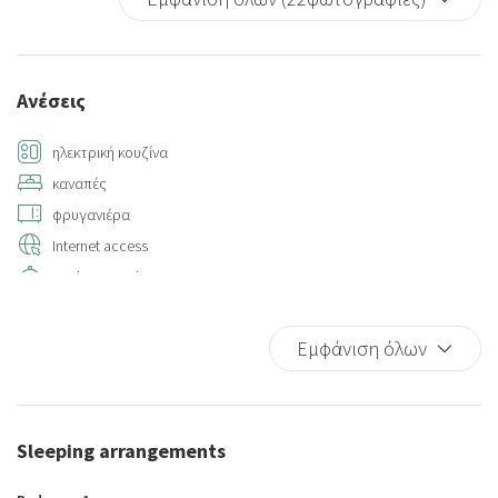
Ανέσεις
ηλεκτρική κουζίνα
καναπές
φρυγανιέρα
Internet access
Kitchen supplies
Hot Water
High speed internet access fee
Εμφάνιση όλων
Walking
Hangers
Sitting area
Sleeping arrangements
Air conditioning
Closets in room