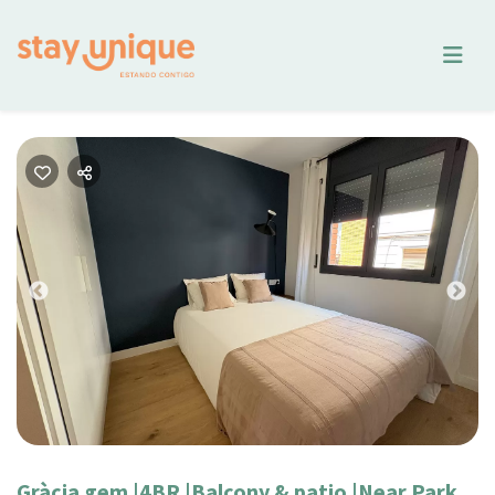
Previous
Nex
Gràcia gem |4BR |Balcony & patio |Near Park