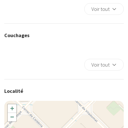
Berceaux
Voir tout
Cafetière/théière
Canapé
Chaise-haute
Couchages
Chauffage/climatiseur autonome
Cintres
Couette
Couverts/ustensiles
Voir tout
Cuisine
Cuisine complète
Détecteur de fumée
Localité
Douche
Eau chaude
+
Entrée privée
−
En ville
Fer à repasser