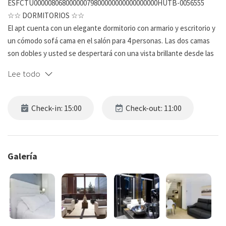
ESFCTU00000806800000079800000000000000000HUTB-0056555
☆☆ DORMITORIOS ☆☆
El apt cuenta con un elegante dormitorio con armario y escritorio y
un cómodo sofá cama en el salón para 4 personas. Las dos camas
son dobles y usted se despertará con una vista brillante desde las
grandes ventanas!
Lee todo
☆☆ BAÑOS ☆☆
El dúplex tiene un baño completo con un diseño moderno. El
Check-in: 15:00
Check-out: 11:00
hermoso cuarto de baño tiene todas las características para el
máximo refresco y relajación. Encontrará todo lo que necesita y se
sentirá como en casa rodeado de las flores de decoración bien
arregladas!
Galería
☆☆ COCINA Y SALÓN ☆☆
Este apartamento tiene una cocina totalmente amueblada con
todo lo que necesitas para hacer tu comida casera favorita! Puedes
empezar el día con una taza de café y un desayuno servido en la