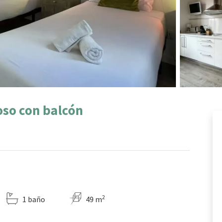
so con balcón
2
1 baño
49 m