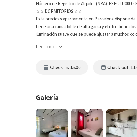
Número de Registro de Alquiler (NRA): ESFCTU0000
☆☆ DORMITORIOS ☆☆
Este precioso apartamento en Barcelona dispone de d
tiene una cama doble de alta gama y el otro tiene dos
iluminación suave que se puede ajustar a muchos col
son realmente grandes y le proporcionan una enorme 
Lee todo
habitaciones son cálidas y acogedoras, y un gran luga
☆☆ BAÑOS ☆☆
Check-in: 15:00
Check-out: 11:
Esta espaciosa unidad tiene un baño completo y está m
todas las características para refrescarse y relajars
espejo montado en la pared y está completo con un so
prepararse para un día ajetreado o para relajarse de u
Galería
☆☆ COCINA Y SALÓN ☆☆
Si bien es posible que desee pasar su tiempo explor
nada como una comida casera. Y este apartamento cu
necesario para facilitar la preparación de las comid