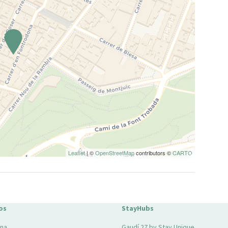
Leaflet
| ©
OpenStreetMap
contributors ©
CARTO
os
StayHubs
ona
Gaudí 27 by Stay Unique