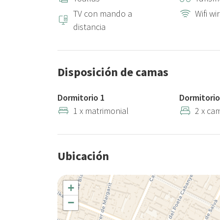
TV con mando a
Wifi wi
distancia
Disposición de camas
Dormitorio 1
Dormitorio
1 x matrimonial
2 x ca
Ubicación
+
−