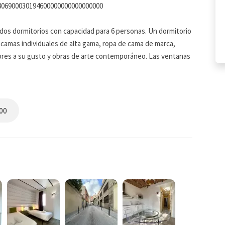
0806900030194600000000000000000
os dormitorios con capacidad para 6 personas. Un dormitorio
 camas individuales de alta gama, ropa de cama de marca,
ores a su gusto y obras de arte contemporáneo. Las ventanas
cantidad de luz para comenzar el día correctamente. Las
r para relajarse después de explorar la hermosa ciudad.
00
uy lejos de lo normal. El cuarto de baño de azulejos tiene
e al máximo. El lavabo moderno se encuentra debajo de un
lo fregadero. Este baño es un lugar gratificante para
no.
ando los famosos restaurantes de Barcelona, a veces no hay
enta con una cocina totalmente amueblada con todo lo
as. Los gabinetes personalizados ofrecen mucho espacio para