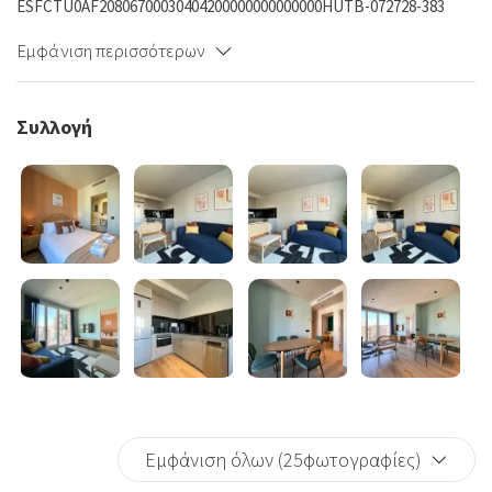
ESFCTU0AF20806700030404200000000000000HUTB-072728-383
Εμφάνιση περισσότερων
Συλλογή
Εμφάνιση όλων (25φωτογραφίες)