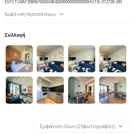
ESFCTU0AF20806700030404200000000000000HUTB-072728-383
Εμφάνιση περισσότερων
Συλλογή
Εμφάνιση όλων (25φωτογραφίες)