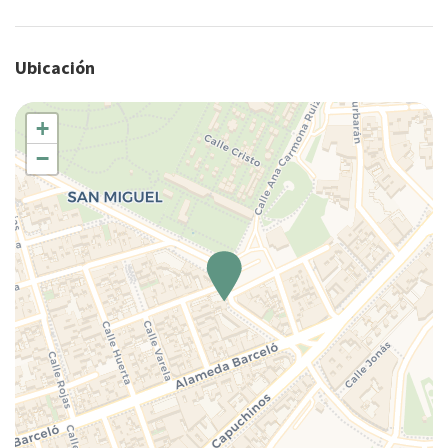
Secador de pelo
Se permiten estancias largas
Ubicación
TV
Wifi wireless
+
−