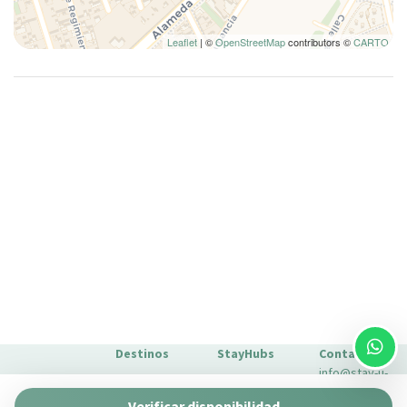
Leaflet
| ©
OpenStreetMap
contributors ©
CARTO
Destinos
StayHubs
Contacto
info@stay-u-
Barcelona
Gaudí 27 by
nique.com
Verificar disponibilidad
Stay Unique