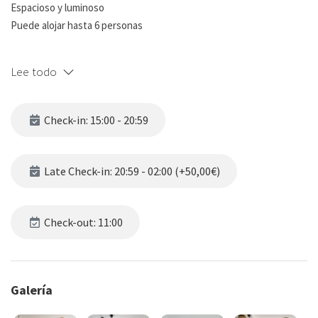
Espacioso y luminoso
Puede alojar hasta 6 personas
¡Bienvenidos a nuestro luminoso apartamento turístico en Málaga!
Lee todo
Nuestro apartamento es el lugar perfecto para tu estancia en esta
encantadora ciudad. Con una decoración moderna y espaciosa,
Check-in: 15:00 - 20:59
estamos seguros de que te sentirás como en casa desde el
momento en que entres por la puerta.
Late Check-in: 20:59 - 02:00 (+50,00€)
El apartamento tiene capacidad para hasta 6 personas, lo que lo
hace ideal para grupos familiares o amigos. Encontrarás una
cómoda cama doble en una de las habitaciones, un sofá doble en el
Check-out: 11:00
espacioso salón y dos camas simples en otra habitación. Todas las
habitaciones tienen luz natural, lo que añade un toque especial a
tu estancia.
Galería
Nuestros baños son completos y están equipados con todo lo