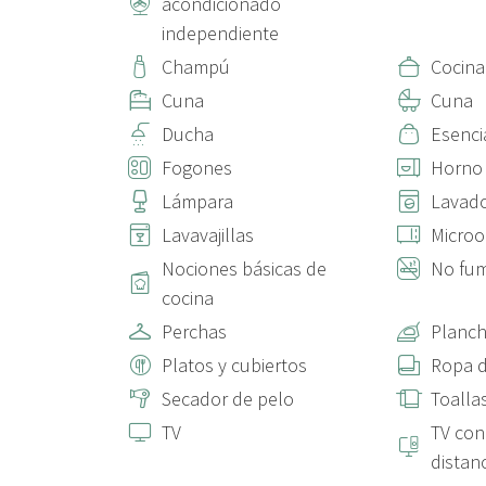
acondicionado
★☆ ¡Reserva hoy y deja que te cuidemos en Barcel
independiente
Champú
Cocina
En Stay Unique solicitamos una fianza de 300 € para 
alternativa, puedes contratar un seguro por daños ac
Cuna
Cuna
daños. En caso de elegir la opción del depósito, se ap
Ducha
Esenci
de pago seleccionado.
Fogones
Horno
Lámpara
Lavad
Lavavajillas
Micro
Nociones básicas de
No fu
cocina
Perchas
Planch
Platos y cubiertos
Ropa 
Secador de pelo
Toalla
TV
TV co
distan