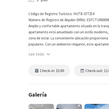
Código de Registro Turístico: HUTB-077254
Número de Registro de Alquiler (NRA): ESFCTU000
Amplio y confortable apartamento situado en la tranq
apartamento está amueblado con un estilo moderno, 
zona de estar. La conveniente ubicación proporciona f
populares. Con un ambiente relajante, este apartame
Lee todo
Disfrute de Barcelona con nosotros y obtenga más i
☆☆ DORMITORIOS ☆☆
Check-in: 15:00
Check-out: 11:
Este impresionante apartamento cuenta con 3 dormito
están equipados con una cama doble de alta calidad, 
ventanas son grandes y proporcionan a la habitación 
comience de la manera correcta. Los dormitorios son 
Galería
de explorar la hermosa ciudad.