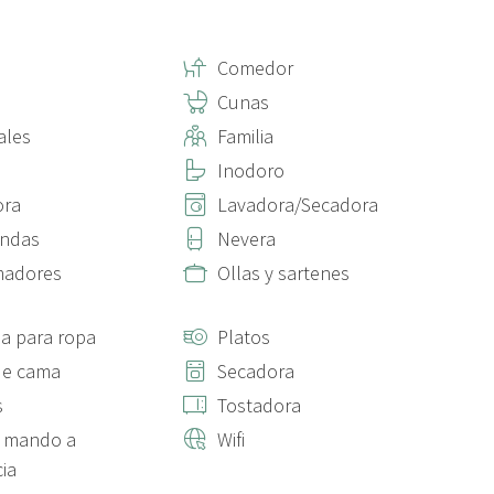
ona! ☆★
Comedor
proteger el apartamento durante tu estancia. Como
cidentales no reembolsable por 29 €, que cubre hasta 300 € en
Cunas
licará una tarifa administrativa de 10 €, deducida del método
ales
Familia
Inodoro
ora
Lavadora/Secadora
ondas
Nevera
madores
Ollas y sartenes
a para ropa
Platos
de cama
Secadora
s
Tostadora
n mando a
Wifi
cia