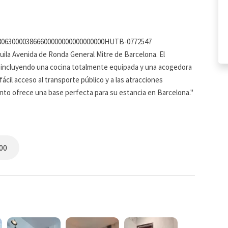
00806300003866600000000000000000HUTB-0772547
uila Avenida de Ronda General Mitre de Barcelona. El
incluyendo una cocina totalmente equipada y una acogedora
ácil acceso al transporte público y a las atracciones
nto ofrece una base perfecta para su estancia en Barcelona."
nformación a continuación
00
rios que permiten vivir hasta 6 personas. Los dormitorios
ropa de cama de marca y una suave iluminación natural. Las
una impresionante luz natural que asegurará que el día
cálidos y acogedores, y un gran lugar para relajarse después