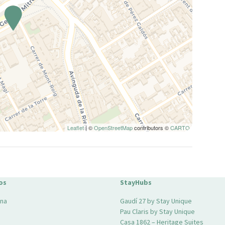
Leaflet
| ©
OpenStreetMap
contributors ©
CARTO
os
StayHubs
ona
Gaudí 27 by Stay Unique
Pau Claris by Stay Unique
Casa 1862 – Heritage Suites