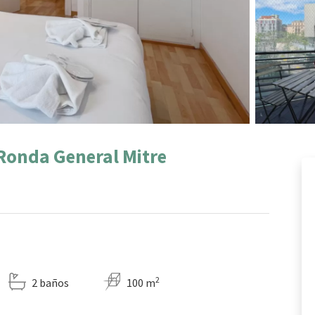
onda General Mitre
2
2 baños
100 m