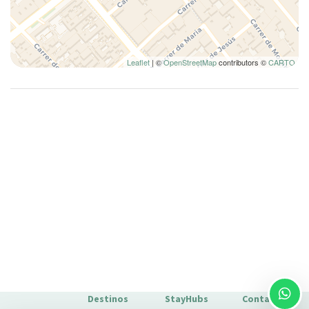
Edredón
Entrada privada
Equipo de planchado
Esenciales
Leaflet
| ©
OpenStreetMap
contributors ©
CARTO
Fogones
Horno
Inodoro
Inodoro
Lámpara
Laptop Friendly
Lavadora
Lavadora/Secadora
Lavavajillas
Limpieza de la casa incluida
Mesa y sillas
Microondas
Destinos
StayHubs
Contacto