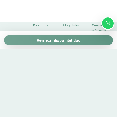
Destinos
StayHubs
Contacto
info@stay-u-
Barcelona
Gaudí 27 by
nique.com
Verificar disponibilidad
Stay Unique
+34 932 750
Málaga
Pau Claris by
Gestionamos
423
Stay Unique
propiedades
Sevilla
Casa 1862 –
como la tuya
Sobre
Heritage
Conoce
Nosotros
Suites
nuestro
Extras para
Casa Museo
servicio de
tu estancia
La Merced
gestión →
FAQs