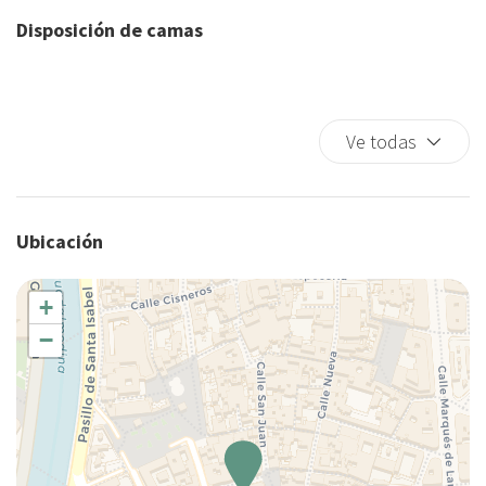
Lavadora/Secadora
• Depósito reembolsable de 300 € (Se devuelve tras la salida). Se
Disposición de camas
aplicará una tarifa administrativa de 10 €, descontada del método
Lavavajillas
de pago elegido.
Microondas
Nevera
Perchas
Ve todas
Plancha para ropa
Platos y cubiertos
Ropa de cama
Ubicación
Secador de pelo
Se permiten estancias largas
+
TV
−
Wifi wireless