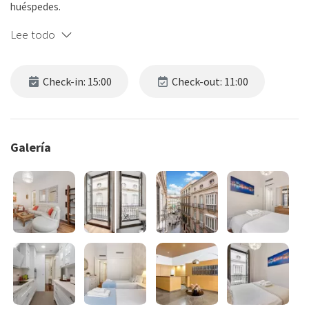
huéspedes.
Lee todo
Cada dormitorio, junto con el living y la cocina, tiene acceso directo
al balcón, permitiendo disfrutar del aire fresco y la vista en
cualquier momento.
Check-in: 15:00
Check-out: 11:00
El amplio living está diseñado para la relajación, con un gran sillón y
TV, perfecto para descansar después de un día de turismo.
Galería
La cocina, equipada con placa de inducción, tostadora, hervidor
eléctrico, cafetera y espacio de guardado, permite preparar
comidas con facilidad, ideal tanto para estadías cortas como
prolongadas.
En el comedor, una mesa rodeada de sillas cómodas y decoraciones
vibrantes aporta un toque alegre y acogedor al espacio.
Los dos baños están completamente equipados con ducha, agua