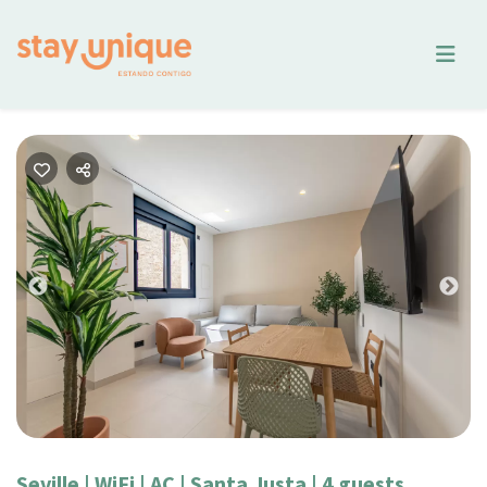
Previous
Nex
Seville | WiFi | AC | Santa Justa | 4 guests