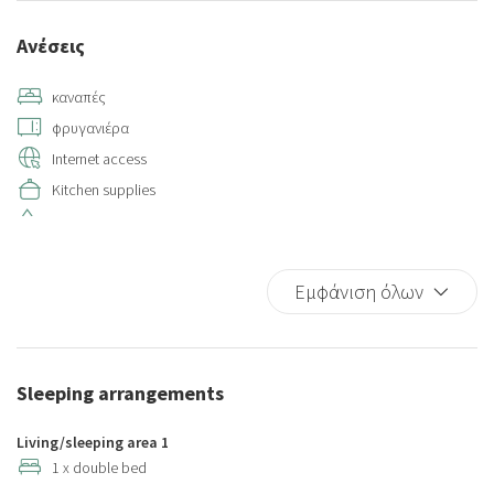
Ανέσεις
καναπές
φρυγανιέρα
Internet access
Kitchen supplies
Hot Water
Hangers
Air conditioning
Εμφάνιση όλων
Closets in room
Elevator
Towels
Sleeping arrangements
Ironing board
Private bathroom
Living/sleeping area 1
Bed Linen
1 x double bed