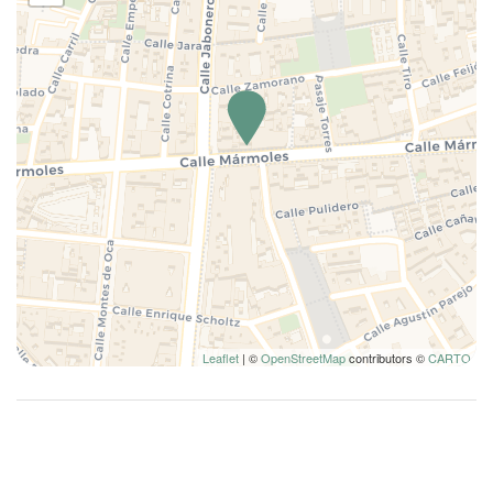
Wifi wireless
Leaflet
| ©
OpenStreetMap
contributors ©
CARTO