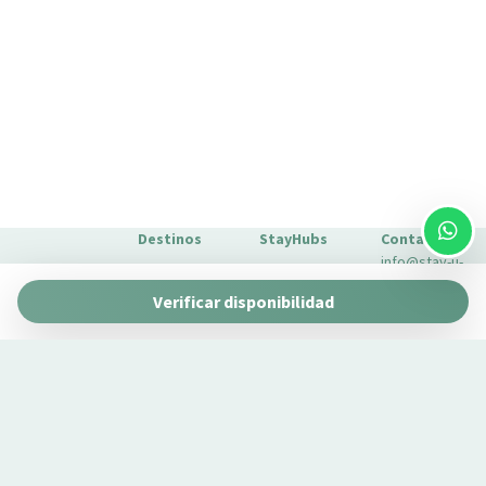
Destinos
StayHubs
Contacto
info@stay-u-
Barcelona
Gaudí 27 by
nique.com
Verificar disponibilidad
Stay Unique
+34 932 750
Málaga
Pau Claris by
Gestionamos
423
Stay Unique
propiedades
Sevilla
Casa 1862 –
como la tuya
Sobre
Heritage
Conoce
Nosotros
Suites
nuestro
Extras para
Casa Museo
servicio de
tu estancia
La Merced
gestión →
FAQs