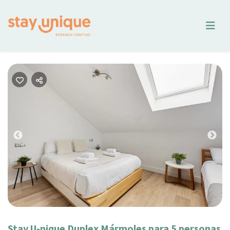
Previous
Nex
Stay U-nique Duplex Mármoles para 5 personas