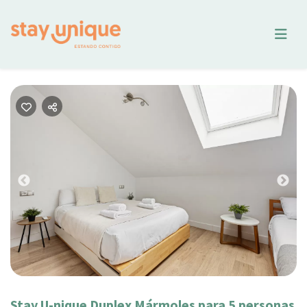
Previous
Nex
Stay U-nique Duplex Mármoles para 5 personas