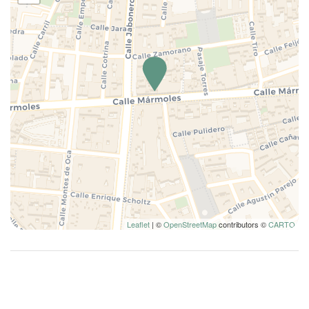
Wifi wireless
Leaflet
| ©
OpenStreetMap
contributors ©
CARTO