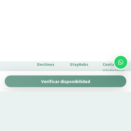
Destinos
StayHubs
Contacto
info@stay-u-
Barcelona
Gaudí 27 by
nique.com
Verificar disponibilidad
Stay Unique
+34 932 750
Málaga
Pau Claris by
Gestionamos
423
Stay Unique
propiedades
Sevilla
Casa 1862 –
como la tuya
Sobre
Heritage
Conoce
Nosotros
Suites
nuestro
Extras para
Casa Museo
servicio de
tu estancia
La Merced
gestión →
FAQs